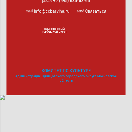
+7 (495) 635-62-65
phone
info@ccbarviha.ru
Связаться
mail
send
ОДИНЦОВСКИЙ
ГОРОДСКОЙ ОКРУГ
КОМИТЕТ ПО КУЛЬТУРЕ
Администрации Одинцовского городского округа Московской
области