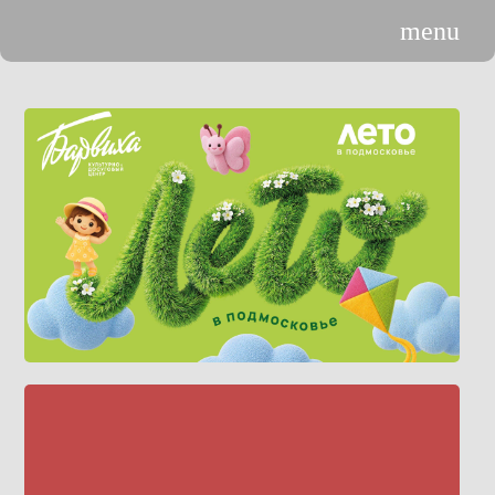
menu
n