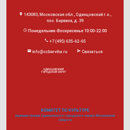
place
143083
,
Московская обл., Одинцовский г.о.
,
пос. Барвиха, д. 39
access_time
Понедельник-Воскресенье 10:00-22:00
phone
+7 (495) 635-62-65
mail
send
info@ccbarviha.ru
Связаться
ОДИНЦОВСКИЙ
ГОРОДСКОЙ ОКРУГ
КОМИТЕТ ПО КУЛЬТУРЕ
Администрации Одинцовского городского округа Московской
области