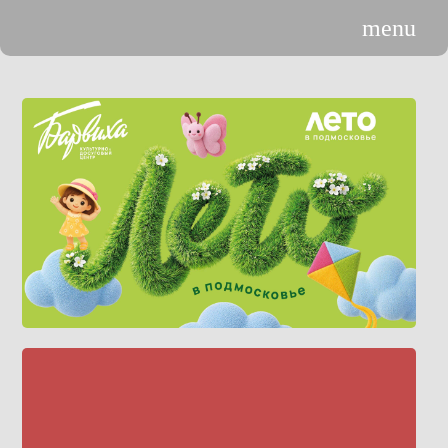
menu
n