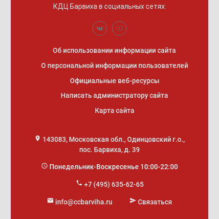
КДЦ Барвиха
в социальных сетях:
Об использовании информации сайта
О персональной информации пользователей
Официальные веб-ресурсы
Написать администратору сайта
Карта сайта
place
143083
,
Московская обл., Одинцовский г.о.
,
пос. Барвиха, д. 39
access_time
Понедельник-Воскресенье 10:00-22:00
phone
+7 (495) 635-62-65
mail
send
info@ccbarviha.ru
Связаться