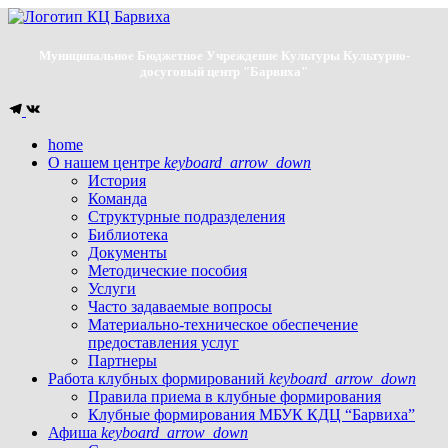
Муниципальное Бюджетное Учреждение Культуры Культурно-
досуговый центр "Барвиха"
home
О нашем центре
keyboard_arrow_down
История
Команда
Структурные подразделения
Библиотека
Документы
Методические пособия
Услуги
Часто задаваемые вопросы
Материально-техническое обеспечение
предоставления услуг
Партнеры
Работа клубных формирований
keyboard_arrow_down
Правила приема в клубные формирования
Клубные формирования МБУК КДЦ “Барвиха”
Афиша
keyboard_arrow_down