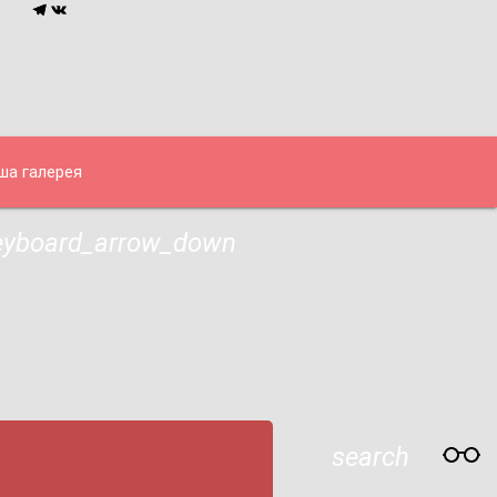
ша галерея
eyboard_arrow_down
search