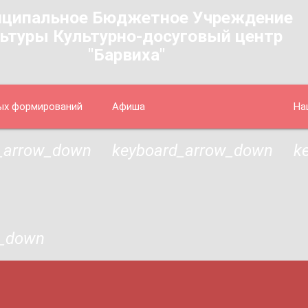
ципальное Бюджетное Учреждение
ьтуры Культурно-досуговый центр
"Барвиха"
ых формирований
Афиша
На
_arrow_down
keyboard_arrow_down
k
w_down