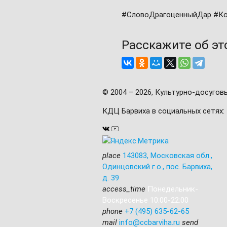
#СловоДрагоценныйДар #Ко
Расскажите об э
© 2004 – 2026, Культурно-досугов
КДЦ Барвиха
в социальных сетях:
place
143083
,
Московская обл.,
Одинцовский г.о.
,
пос. Барвиха,
д. 39
access_time
Понедельник-
Воскресенье 10:00-22:00
phone
+7 (495) 635-62-65
mail
info@ccbarviha.ru
send