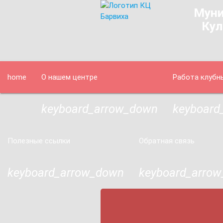
Муни
Кул
home
О нашем центре
Работа клубн
keyboard_arrow_down
keyboard
Полезные ссылки
Обратная связь
keyboard_arrow_down
keyboard_arro