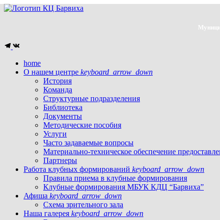
Муници
home
О нашем центре
keyboard_arrow_down
История
Команда
Структурные подразделения
Библиотека
Документы
Методические пособия
Услуги
Часто задаваемые вопросы
Материально-техническое обеспечение предоставле
Партнеры
Работа клубных формирований
keyboard_arrow_down
Правила приема в клубные формирования
Клубные формирования МБУК КДЦ “Барвиха”
Афиша
keyboard_arrow_down
Схема зрительного зала
Наша галерея
keyboard_arrow_down