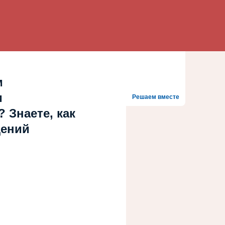
м
и
Решаем вместе
 Знаете, как
дений