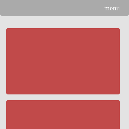
menu
n