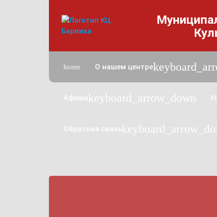
Муниципа
Кул
n
keyboard_ar
О нашем центре
home
keyboard_arrow_down
Афиша
Н
keyboard_arrow_d
Обратная связь
w_down