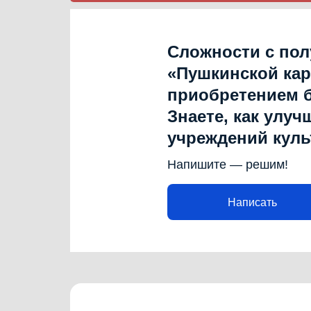
Сложности с по
«Пушкинской ка
приобретением 
Знаете, как улуч
учреждений кул
Напишите — решим!
Написать