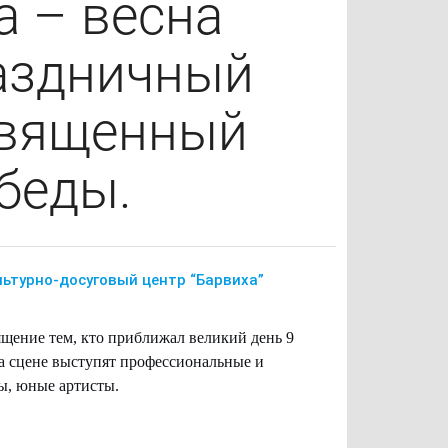
а – весна
аздничный
священный
беды.
льтурно-досуговый центр “Барвиха”
щение тем, кто приближал великий день 9
на сцене выступят профессиональные и
ы, юные артисты.