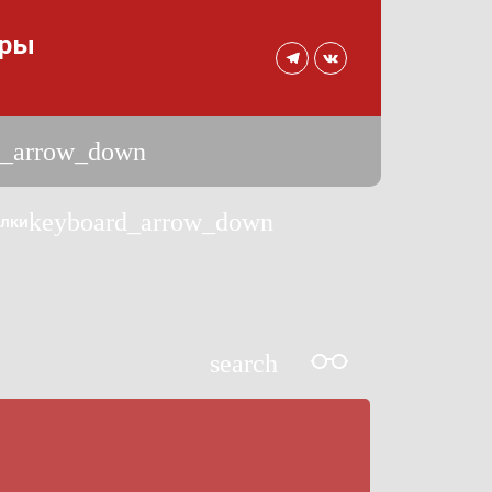
уры
d_arrow_down
keyboard_arrow_down
лки
search