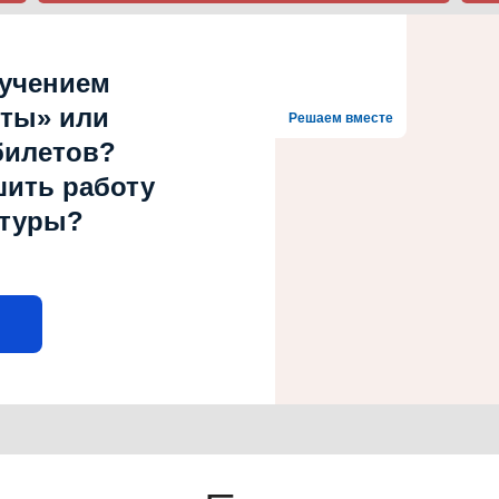
лучением
рты» или
Решаем вместе
билетов?
шить работу
ьтуры?