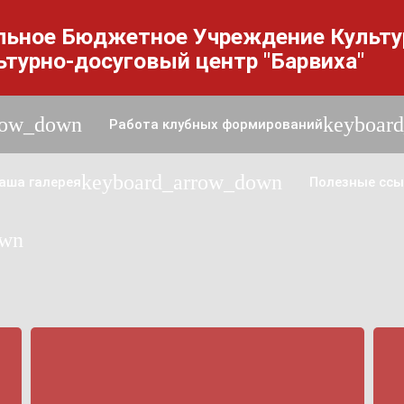
льное Бюджетное Учреждение Культ
ьтурно-досуговый центр "Барвиха"
row_down
keyboar
Работа клубных формирований
keyboard_arrow_down
аша галерея
Полезные ссы
own