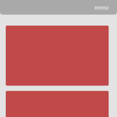
menu
n