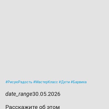
#РисуюРадость
#МастерКласс
#Дети
#Барвиха
date_range
30.05.2026
Расскажите об этом