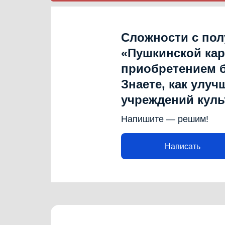
Сложности с по
«Пушкинской ка
приобретением 
Знаете, как улуч
учреждений кул
Напишите — решим!
Написать