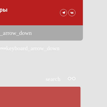
уры
d_arrow_down
keyboard_arrow_down
лки
search