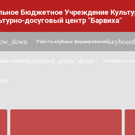
льное Бюджетное Учреждение Культ
ьтурно-досуговый центр "Барвиха"
row_down
keyboar
Работа клубных формирований
keyboard_arrow_down
аша галерея
Полезные ссы
own