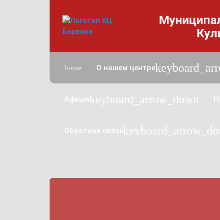
Муниципа
Кул
n
keyboard_ar
О нашем центре
home
keyboard_arrow_down
Афиша
Н
keyboard_arrow_d
Обратная связь
w_down