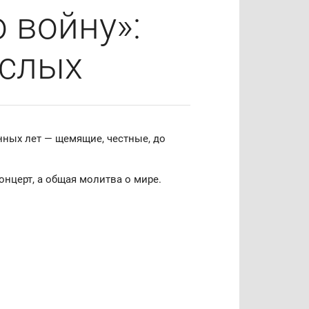
 войну»:
ослых
нных лет — щемящие, честные, до
онцерт, а общая молитва о мире.