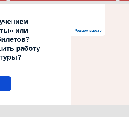
лучением
рты» или
Решаем вместе
билетов?
шить работу
ьтуры?