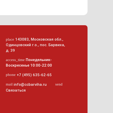
143083
,
Московская обл.,
place
Одинцовский г.о.
,
пос. Барвиха,
й
д. 39
Понедельник-
access_time
Воскресенье 10:00-22:00
phone
+7 (495) 635-62-65
mail
send
info@ccbarviha.ru
Связаться