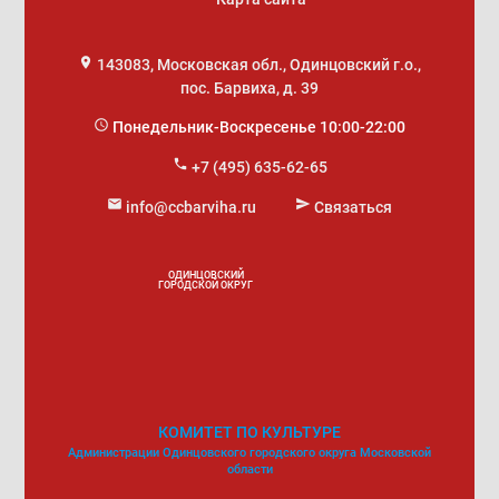
place
143083
,
Московская обл., Одинцовский г.о.
,
пос. Барвиха, д. 39
access_time
Понедельник-Воскресенье 10:00-22:00
phone
+7 (495) 635-62-65
mail
send
info@ccbarviha.ru
Связаться
ОДИНЦОВСКИЙ
ГОРОДСКОЙ ОКРУГ
КОМИТЕТ ПО КУЛЬТУРЕ
Администрации Одинцовского городского округа Московской
области