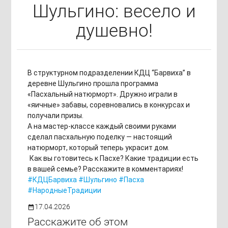
Шульгино: весело и
душевно!
В структурном подразделении КДЦ “Барвиха” в
деревне Шульгино прошла программа
«Пасхальный натюрморт». Дружно играли в
«яичные» забавы, соревновались в конкурсах и
получали призы.
А на мастер-классе каждый своими руками
сделал пасхальную поделку — настоящий
натюрморт, который теперь украсит дом.
Как вы готовитесь к Пасхе? Какие традиции есть
в вашей семье? Расскажите в комментариях!
#КДЦБарвиха
#Шульгино
#Пасха
#НародныеТрадиции
17.04.2026
date_range
Расскажите об этом