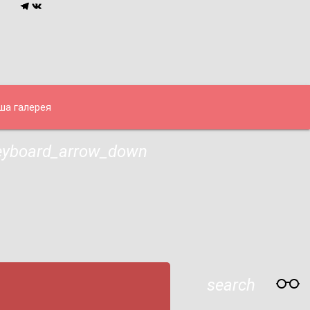
ша галерея
eyboard_arrow_down
search