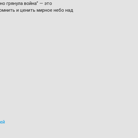
но грянула война” — это
омнить и ценить мирное небо над
лей