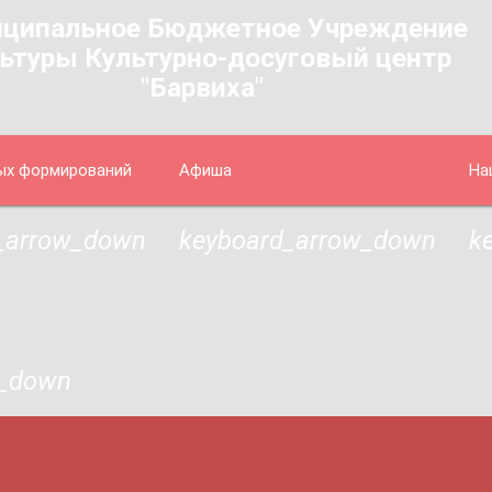
ципальное Бюджетное Учреждение
ьтуры Культурно-досуговый центр
"Барвиха"
ых формирований
Афиша
На
_arrow_down
keyboard_arrow_down
k
w_down