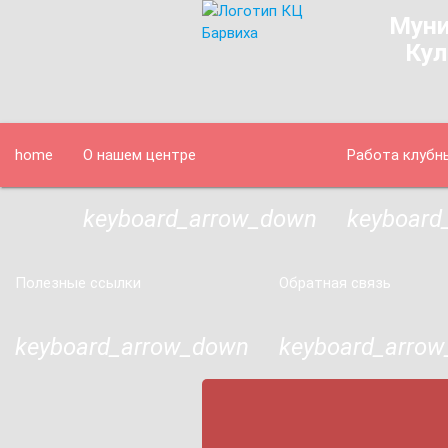
Муни
Кул
home
О нашем центре
Работа клубн
keyboard_arrow_down
keyboard
Полезные ссылки
Обратная связь
keyboard_arrow_down
keyboard_arro