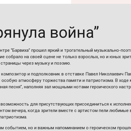
рянула война”
ентре “Барвиха” прошел яркий и трогательный музыкально-поэт
тие собрало на своей сцене не только взрослых, но и юных зр
 страницы через музыку и поэзию.
, композитор и подполковник в отставке Павел Николаевич Пап
 особую атмосферу торжества памяти и патриотизма. В ходе 
нная песня”, наполняя зал мощными нотами героического наст
 возможность для присутствующих присоединиться к исполнен
нтом вечера, когда зрители вместе с артистом пели любимые 
патриотизма.
ым событием, но и важным напоминанием о героическом прошло