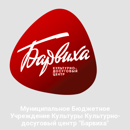
Муниципальное Бюджетное
Учреждение Культуры Культурно-
досуговый центр "Барвиха"