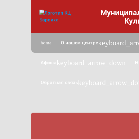
Муниципа
Кул
n
keyboard_ar
О нашем центре
home
keyboard_arrow_down
Афиша
Н
keyboard_arrow_d
Обратная связь
w_down