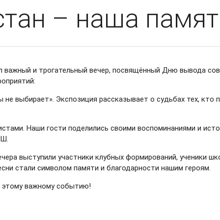
тан – наша памят
л важный и трогательный вечер, посвящённый Дню вывода сов
роприятий:
не выбирает». Экспозиция рассказывает о судьбах тех, кто 
стами. Наши гости поделились своими воспоминаниями и исто
ОШ.
ечера выступили участники клубных формирований, ученики шк
есни стали символом памяти и благодарности нашим героям.
к этому важному событию!