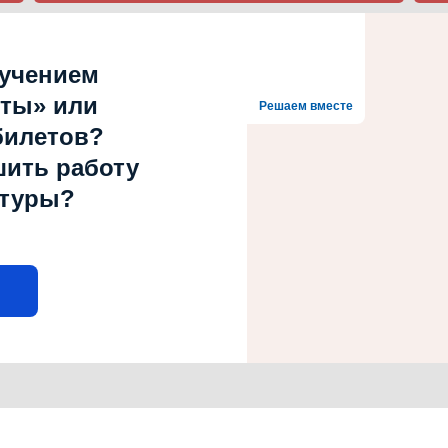
лучением
рты» или
Решаем вместе
билетов?
шить работу
ьтуры?