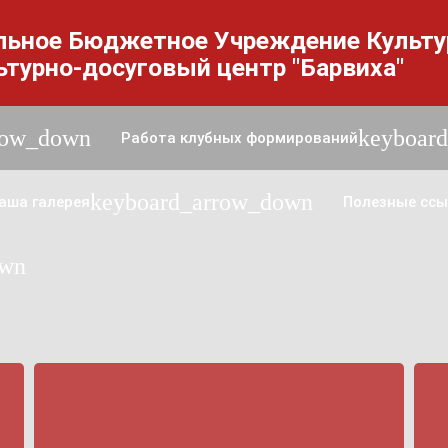
льное Бюджетное Учреждение Культ
ьтурно-досуговый центр "Барвиха"
row_down
keyboar
Работа клубных формирований
keyboard_arrow_down
аша галерея
Полезные ссы
own