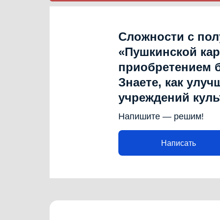
Сложности с по
«Пушкинской ка
приобретением 
Знаете, как улуч
учреждений кул
Напишите — решим!
Написать