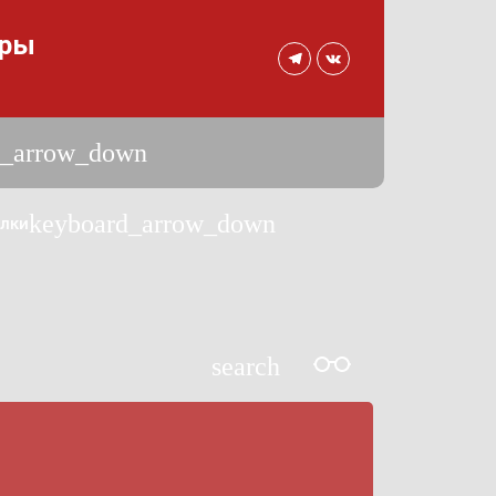
уры
d_arrow_down
keyboard_arrow_down
лки
search