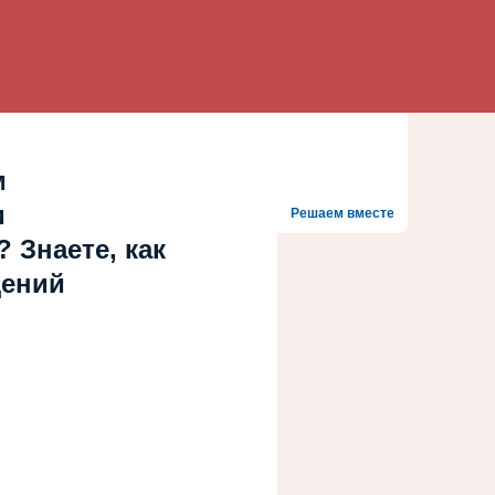
м
и
Решаем вместе
 Знаете, как
дений