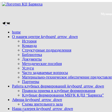
Муници
home
О нашем центре
keyboard_arrow_down
История
Команда
Структурные подразделения
Библиотека
Документы
Методические пособия
Услуги
Часто задаваемые вопросы
Материально-техническое обеспечение предоставле
Партнеры
Работа клубных формирований
keyboard_arrow_down
Правила приема в клубные формирования
Клубные формирования МБУК КДЦ “Барвиха”
Афиша
keyboard_arrow_down
Схема зрительного зала
Наша галерея
keyboard_arrow_down