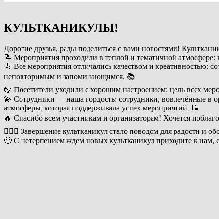
КУЛЬТКАНИКУЛЫ!
Дорогие друзья, рады поделиться с вами новостями! Культкан
📝 Мероприятия проходили в теплой и тематичной атмосфере: к
🎸 Все мероприятия отличались качеством и креативностью: с
неповторимым и запоминающимся. 📚
🍃 Посетители уходили с хорошим настроением: цель всех меро
💫 Сотрудники — наша гордость: сотрудники, вовлечённые в о
атмосферы, которая поддерживала успех мероприятий. 📝
🔥 Спасибо всем участникам и организаторам! Хочется поблаго
🧑‍♂‍♀ Завершение культканикул стало поводом для радости и о
🙂 С нетерпением ждем новых культканикул приходите к нам, с