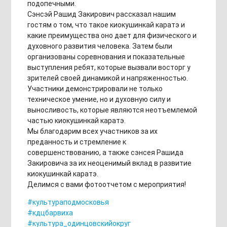
подопечными.
Сэнсэй Рашид Закирович рассказал нашим
гостям о том, что такое киокушинкай каратэ и
какие преимущества оно дает для физического и
духовного развития человека. Затем были
организованы соревнования и показательные
выступления ребят, которые вызвали восторг у
зрителей своей динамикой и напряженностью.
Участники демонстрировали не только
техническое умение, но и духовную силу и
выносливость, которые являются неотъемлемой
частью киокушинкай каратэ.
Мы благодарим всех участников за их
преданность и стремление к
совершенствованию, а также сэнсея Рашида
Закировича за их неоценимый вклад в развитие
киокушинкай каратэ.
Делимся с вами фотоотчетом с мероприятия!
#культураподмосковья
#кдцбарвиха
#культура_одинцовскийокруг