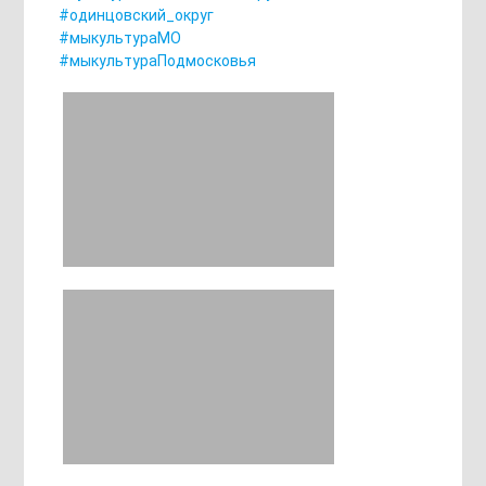
#одинцовский_округ
#мыкультураМО
#мыкультураПодмосковья