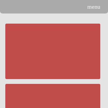
menu
n