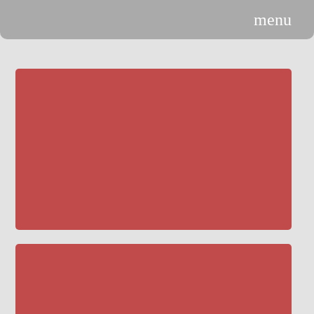
menu
n