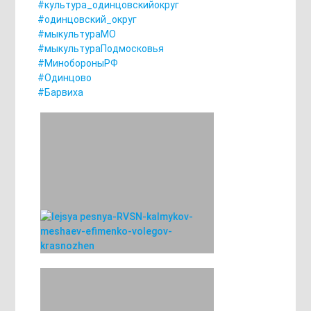
#культура_одинцовскийокруг
#одинцовский_округ
#мыкультураМО
#мыкультураПодмосковья
#МинобороныРФ
#Одинцово
#Барвиха