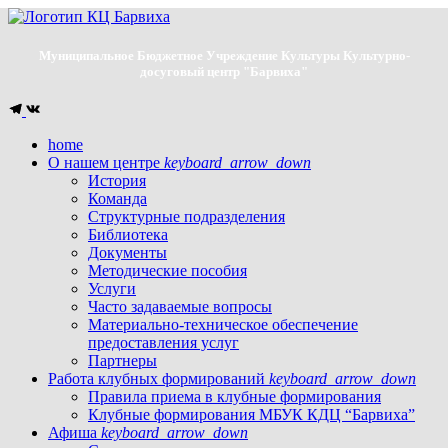
Муниципальное Бюджетное Учреждение Культуры Культурно-
досуговый центр "Барвиха"
home
О нашем центре
keyboard_arrow_down
История
Команда
Структурные подразделения
Библиотека
Документы
Методические пособия
Услуги
Часто задаваемые вопросы
Материально-техническое обеспечение
предоставления услуг
Партнеры
Работа клубных формирований
keyboard_arrow_down
Правила приема в клубные формирования
Клубные формирования МБУК КДЦ “Барвиха”
Афиша
keyboard_arrow_down