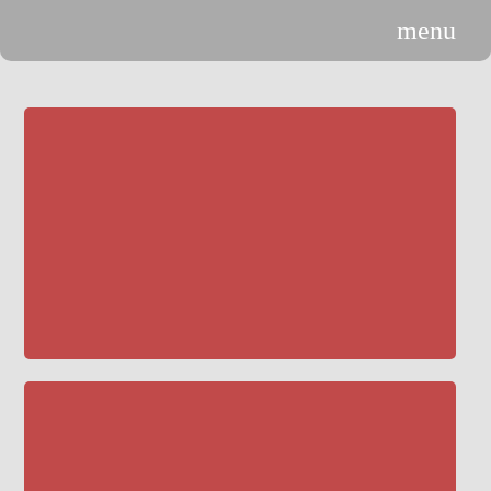
menu
n