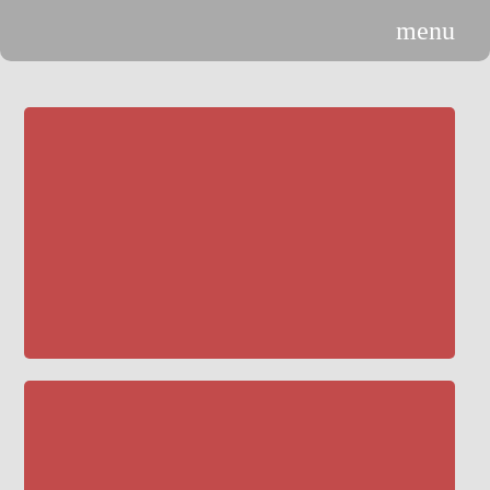
menu
n