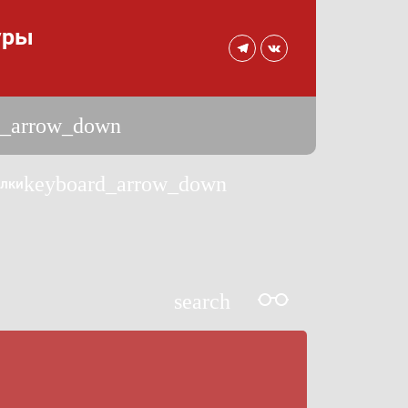
уры
d_arrow_down
keyboard_arrow_down
лки
search