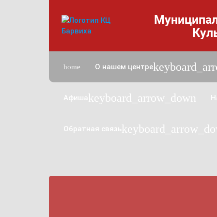
Муниципал
Кул
n
keyboard_ar
О нашем центре
home
keyboard_arrow_down
Афиша
Н
keyboard_arrow_d
Обратная связь
w_down