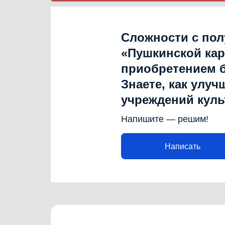
Сложности с по
«Пушкинской ка
приобретением 
Знаете, как улуч
учреждений кул
Напишите — решим!
Написать