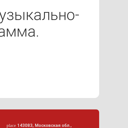
музыкально-
амма.
143083
,
Московская обл.,
place