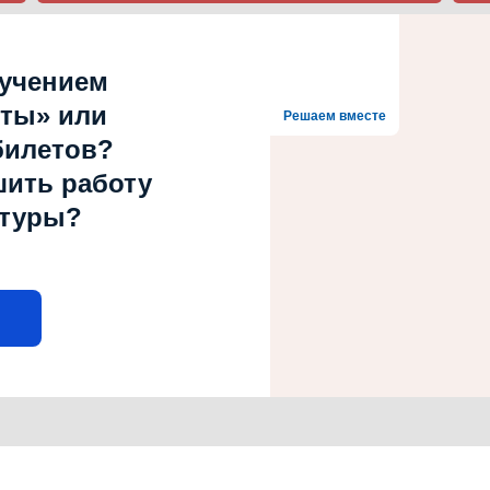
лучением
рты» или
Решаем вместе
билетов?
шить работу
ьтуры?