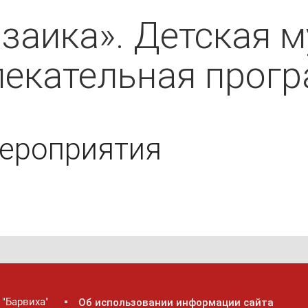
заика». Детская 
лекательная прогр
ероприятия
 "Барвиха"
Об использовании информации сайта