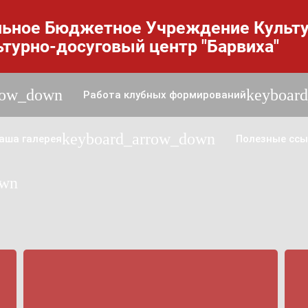
ьное Бюджетное Учреждение Культ
ьтурно-досуговый центр "Барвиха"
row_down
keyboar
Работа клубных формирований
keyboard_arrow_down
аша галерея
Полезные ссы
own